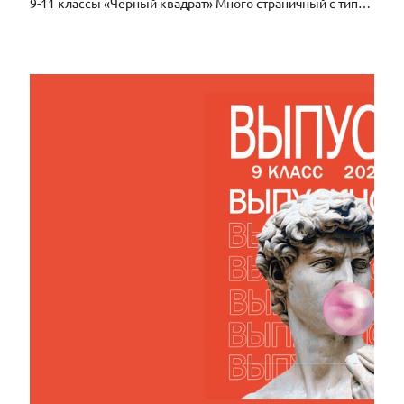
9-11 классы «Черный квадрат» Много страничный с типографскими страницами 5500