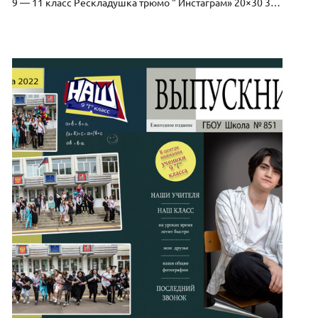
9 — 11 класс Рескладушка трюмо " Инстаграм» 20×30 3000р