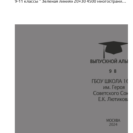
9-11 классы " Зеленая линия» 20×30 4500 многостраничный с типографскими страницами